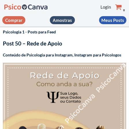
Login
0
Pular
Comprar
Amostras
Meus Posts
para
o
Psicologia 1 - Posts para Feed
conteúdo
Post 50 – Rede de Apoio
Conteúdo de Psicologia para Instagram
,
Instagram para Psicologos