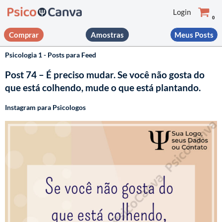
Login
0
Pular
Comprar
Amostras
Meus Posts
para
o
Psicologia 1 - Posts para Feed
conteúdo
Post 74 – É preciso mudar. Se você não gosta do
que está colhendo, mude o que está plantando.
Instagram para Psicologos