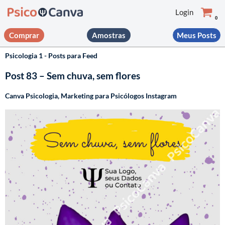
Login
0
Pular
Comprar
Amostras
Meus Posts
para
o
Psicologia 1 - Posts para Feed
conteúdo
Post 83 – Sem chuva, sem flores
Canva Psicologia
,
Marketing para Psicólogos Instagram